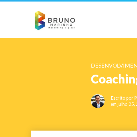
DESENVOLVIMEN
Coachin
Escrito por
P
em julho 25,