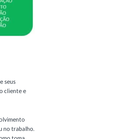
e seus
 cliente e
volvimento
u no trabalho.
 como toma