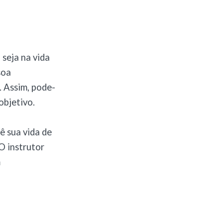
 seja na vida
soa
. Assim, pode-
objetivo.
ê sua vida de
O instrutor
m