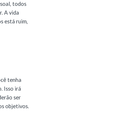
soal, todos
. A vida
s está ruim,
ocê tenha
 Isso irá
derão ser
os objetivos.