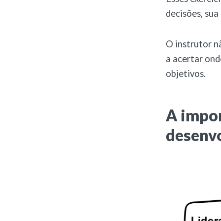
decisões, sua
O instrutor n
a acertar ond
objetivos.
A impor
desenv