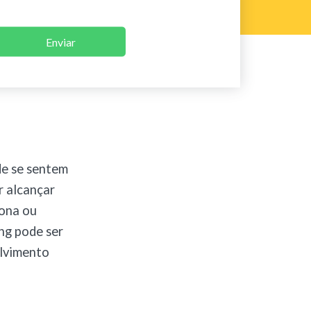
Enviar
de se sentem
r alcançar
iona ou
ng pode ser
olvimento