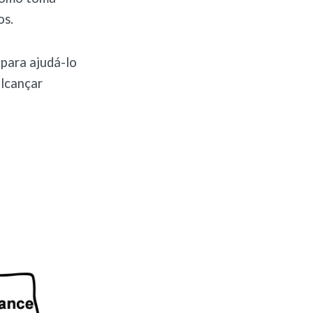
os.
 para ajudá-lo
alcançar