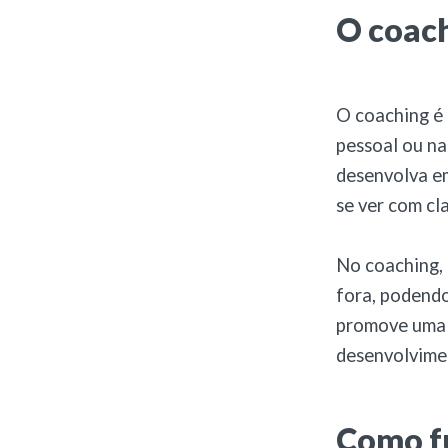
O coac
O coaching é 
pessoal ou na
desenvolva em
se ver com cl
No coaching, 
fora, podendo
promove uma r
desenvolvime
Como f