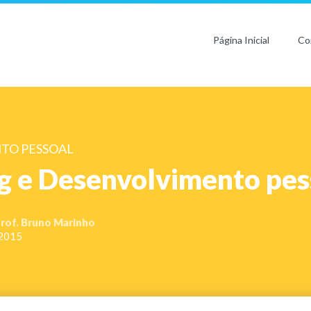
Página Inicial
Co
TO PESSOAL
g e Desenvolvimento pes
rof. Bruno Marinho
 2015