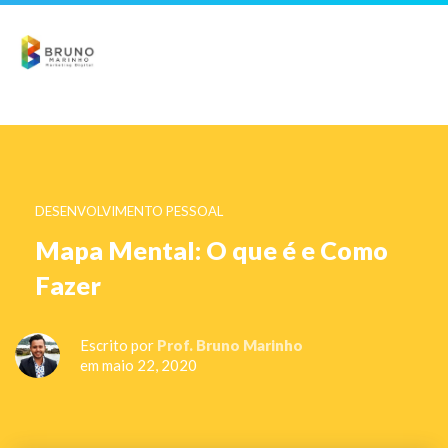
DESENVOLVIMENTO PESSOAL
Mapa Mental: O que é e Como
Fazer
Escrito por
Prof. Bruno Marinho
em maio 22, 2020