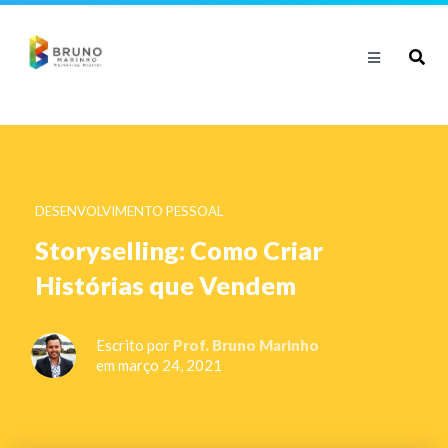
DESENVOLVIMENTO PESSOAL
Storyselling: Como Criar
Histórias que Vendem
Escrito por
Prof. Bruno Marinho
em março 24, 2021