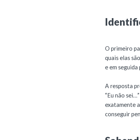
Identif
O primeiro pa
quais elas sã
e em seguida 
A resposta pr
“Eu não sei…”
exatamente as
conseguir pe