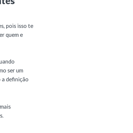
ntes
, pois isso te
ser quem e
quando
smo ser um
 a definição
 mais
s.