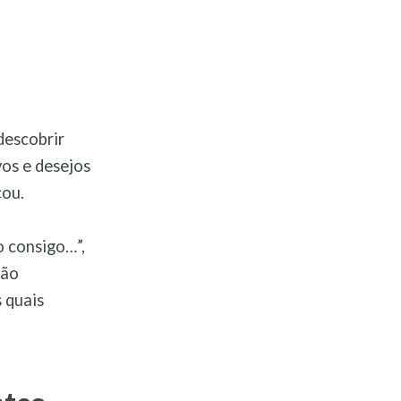
descobrir
vos e desejos
çou.
o consigo…”,
são
 quais