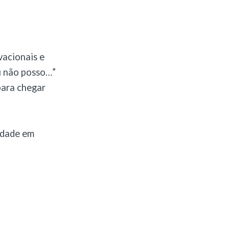
vacionais e
Eu não posso…”
para chegar
lidade em