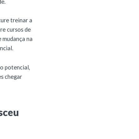
de.
ure treinar a
ure cursos de
de mudança na
ncial.
o potencial,
es chegar
sceu