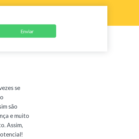
Enviar
vezes se
 o
sim são
ança e muito
o. Assim,
potencial!