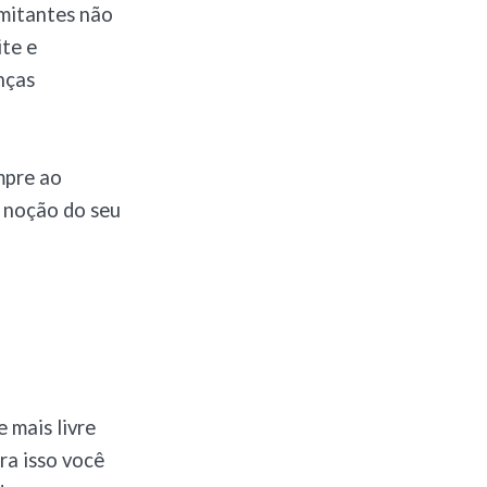
imitantes não
ite e
nças
mpre ao
 noção do seu
 mais livre
ra isso você