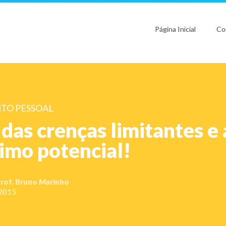
Página Inicial
Co
TO PESSOAL
 das crenças limitantes e 
imo potencial!
rof. Bruno Marinho
 2015