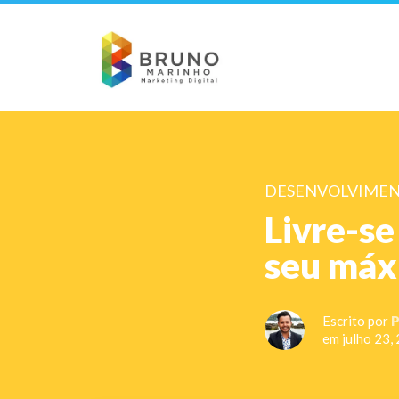
DESENVOLVIMEN
Livre-se
seu máx
Escrito por
P
em julho 23,