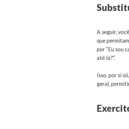
Substit
A seguir, voc
que permitam 
por “Eu sou c
até lá?”.
Isso, por si 
geral, permit
Exercit