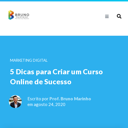
MARKETING DIGITAL
5 Dicas para Criar um Curso
Online de Sucesso
Escrito por
Prof. Bruno Marinho
em agosto 24, 2020