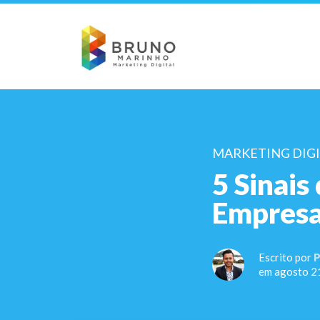
MARKETING DIG
5 Sinais
Empresa
Escrito por
P
em agosto 2