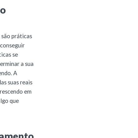
zo
 são práticas
 conseguir
ticas se
erminar a sua
endo. A
as suas reais
 crescendo em
algo que
uramento