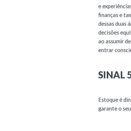
e experiência
finanças e ta
dessas duas á
decisões equi
ao assumir d
entrar consc
SINAL 5
Estoque é di
garante o seu