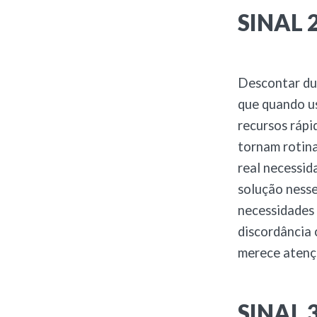
SINAL 2
Descontar dup
que quando u
recursos rápi
tornam rotina
real necessid
solução nesse
necessidades 
discordância 
merece atenç
SINAL 3