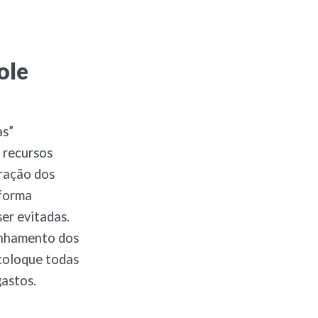
ole
as”
 recursos
tração dos
 forma
er evitadas.
anhamento dos
 coloque todas
gastos.