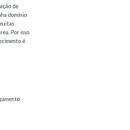
ração de
nha domínio
muitas
rea. Por isso
ecimento é
pagamento