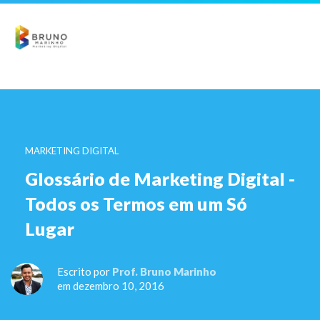
MARKETING DIGITAL
Glossário de Marketing Digital -
Todos os Termos em um Só
Lugar
Escrito por
Prof. Bruno Marinho
em dezembro 10, 2016