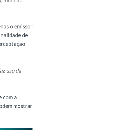
grafia não
enas o emissor
inalidade de
terceptação
az uso da
e com a
podem mostrar