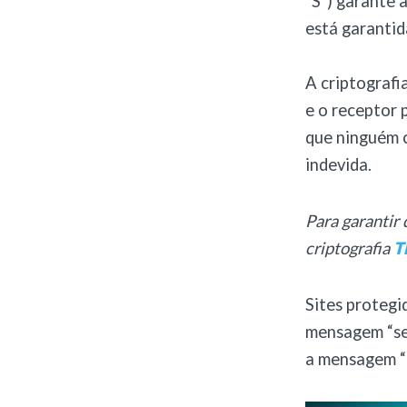
“S”) garante 
está garantida
A criptografi
e o receptor 
que ninguém c
indevida.
Para garantir
criptografia
T
Sites proteg
mensagem “se
a mensagem “