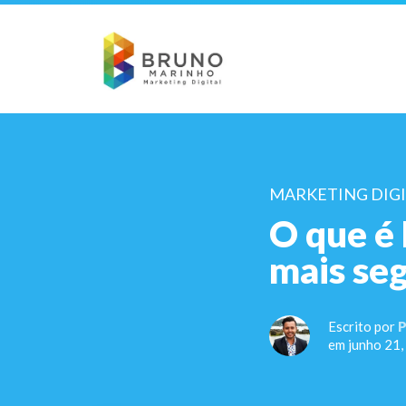
MARKETING DIG
O que é 
mais se
Escrito por
P
em junho 21