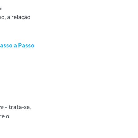
s
o, a relação
Passo a Passo
re
– trata-se,
re o