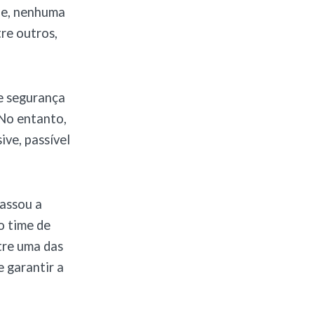
ele, nenhuma
re outros,
e segurança
 No entanto,
ive, passível
assou a
o time de
tre uma das
 garantir a