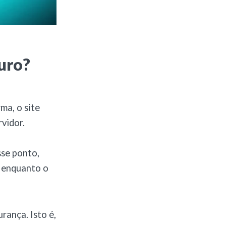
uro?
ma, o site
vidor.
sse ponto,
r enquanto o
rança. Isto é,