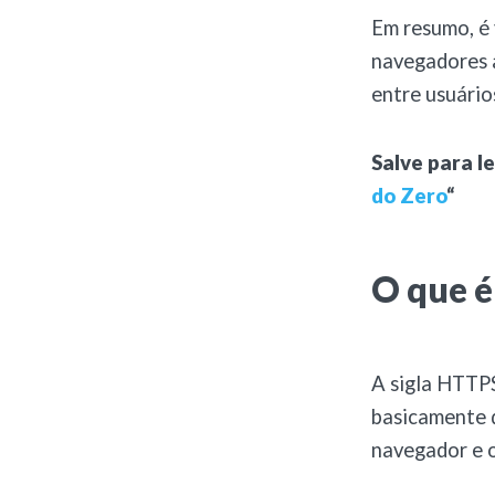
Em resumo, é 
navegadores a
entre usuário
Salve para le
do Zero
“
O que 
A sigla HTTP
basicamente 
navegador e o