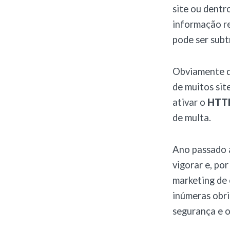
site ou dentr
informação re
pode ser sub
Obviamente q
de muitos sit
ativar o
HTT
de multa.
Ano passado
vigorar e, po
marketing de 
inúmeras obri
segurança e o