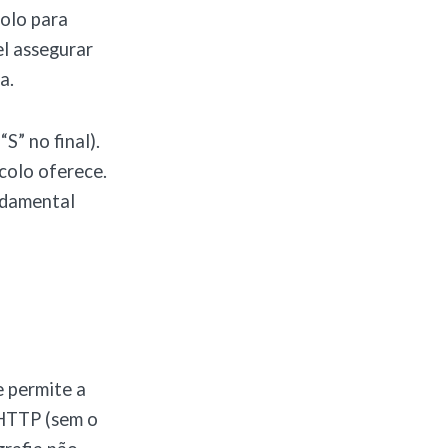
colo para
l assegurar
a.
” no final).
colo oferece.
undamental
e permite a
 HTTP (sem o