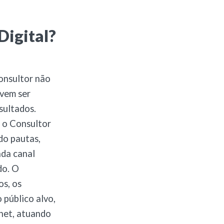
Digital?
consultor não
evem ser
sultados.
 o Consultor
do pautas,
da canal
do. O
os, os
 público alvo,
rnet, atuando