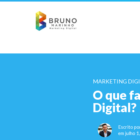
MARKETING DIG
O que f
Digital?
Escrito po
em julho 1