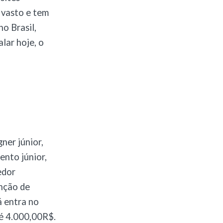
 vasto e tem
o Brasil,
lar hoje, o
ner júnior,
ento júnior,
edor
unção de
á entra no
é 4.000,00R$.