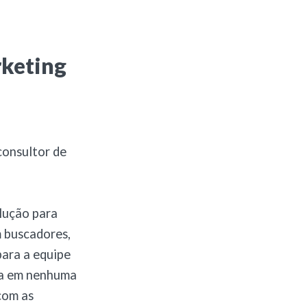
rketing
consultor de
olução para
 buscadores,
para a equipe
ca em nenhuma
 com as