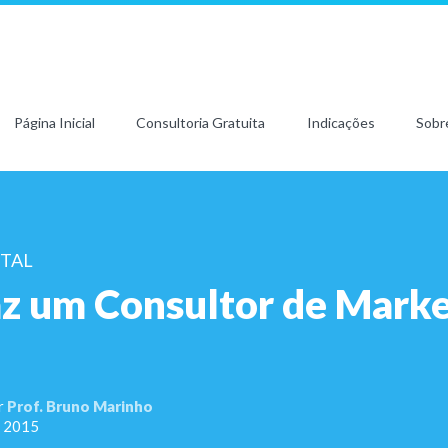
Página Inicial
Consultoria Gratuita
Indicações
Sobr
ITAL
az um Consultor de Marke
r
Prof. Bruno Marinho
, 2015