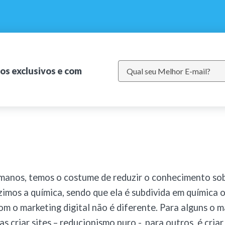
dos exclusivos e com
manos, temos o costume de reduzir o conhecimento sob
imos a química, sendo que ela é subdivida em química 
m o marketing digital não é diferente. Para alguns o m
as criar sites – reducionismo puro -, para outros, é criar