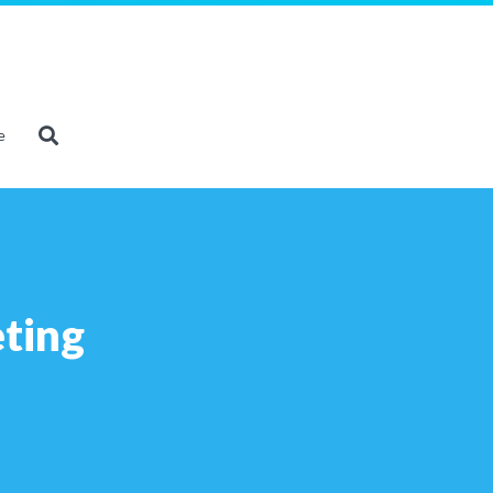
e
ting