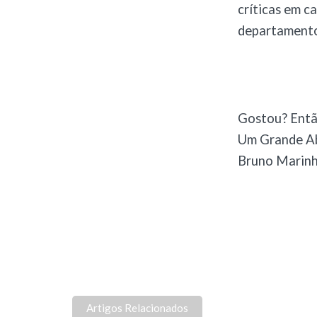
críticas em c
departamento
Gostou? Entã
Um Grande A
Bruno Marin
Artigos Relacionados