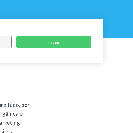
Enviar
re tudo, por
orgânica e
arketing
 sites