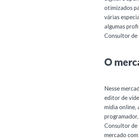
otimizados pa
várias especi
algumas profi
Consultor de 
O merca
Nesse mercado
editor de víd
mídia online,
programador, 
Consultor de 
mercado com s