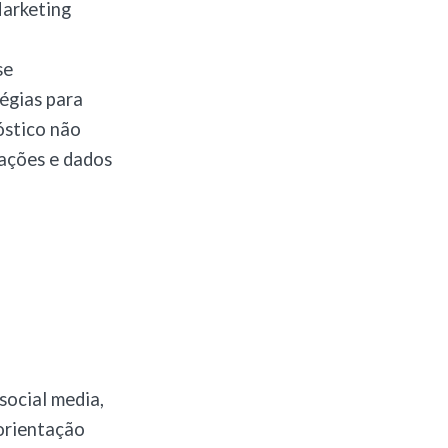
arketing
se
tégias para
óstico não
ações e dados
social media,
 orientação