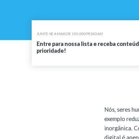
JUNTE-SE A MAIS DE 150.000 PESSOAS!
Entre para nossa lista e receba conteú
prioridade!
Nós, seres hu
exemplo reduz
inorgânica.
Co
digital é apen