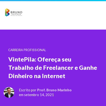
CARREIRA PROFISSIONAL
VintePila: Ofereça seu
Trabalho de Freelancer e Ganhe
Dinheiro na Internet
Escrito por
Prof. Bruno Marinho
em setembro 14, 2021