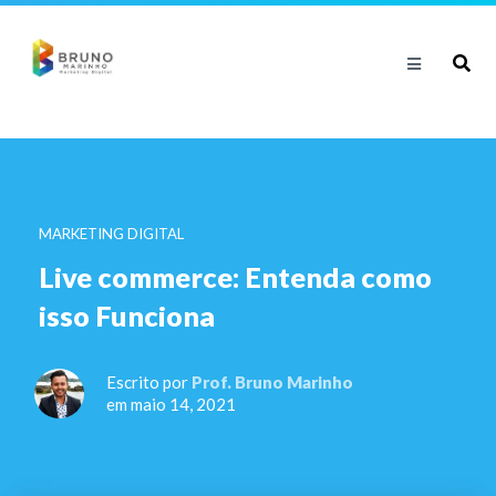
MARKETING DIGITAL
Live commerce: Entenda como
isso Funciona
Escrito por
Prof. Bruno Marinho
em maio 14, 2021