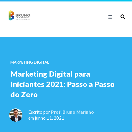
MARKETING DIGITAL
Marketing Digital para
Iniciantes 2021: Passo a Passo
do Zero
Escrito por
Prof. Bruno Marinho
em junho 11, 2021