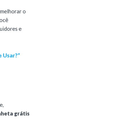
 melhorar o
você
uidores e
e Usar?”
e,
nheta grátis