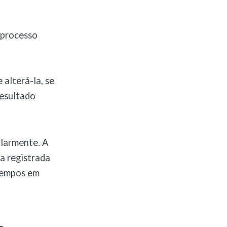
o processo
 alterá-la, se
resultado
ularmente. A
ca registrada
 tempos em