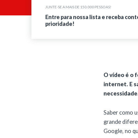
JUNTE-SE A MAIS DE 150.000 PESSOAS!
Entre para nossa lista e receba con
prioridade!
O vídeo é o
internet. E 
necessidade
Saber como us
grande difere
Google, no qu