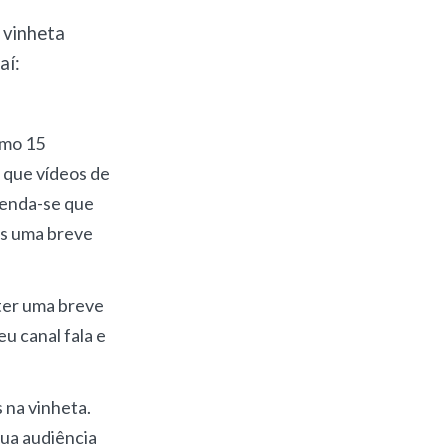
 vinheta
aí:
imo 15
 que vídeos de
menda-se que
as uma breve
 ter uma breve
u canal fala e
 na vinheta.
sua audiência