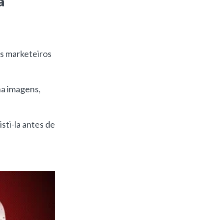
a
s marketeiros
ha imagens,
sti-la antes de