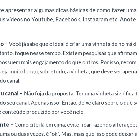
e apresentar algumas dicas básicas de como fazer uma
eus vídeos no Youtube, Facebook, Instagram etc. Anote 
o –
Você já sabe que o ideal é criar uma vinheta de no máx
tanto, foque nesse tempo. Existem pesquisas que afirmam
 possuem mais engajamento do que outros. Por isso, reco
seja muito longo, sobretudo, a vinheta, que deve ser apen
do canal.
u canal –
Não fuja da proposta. Ter uma vinheta significa
o seu canal. Apenas isso! Então, deixe claro sobre o quê se
de conteúdo produzido por você nele.
ente –
Como citei lá em cima, evite ficar fazendo alterações
ma ou duas vezes, é “ok”. Mas, mais que isso pode deixar 