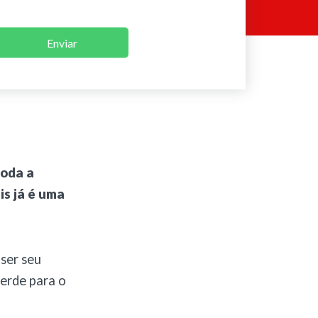
Enviar
toda a
is já é uma
ser seu
perde para o