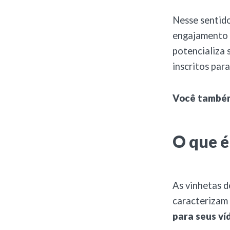
Nesse sentido
engajamento 
potencializa 
inscritos para
Você também
O que 
As vinhetas d
caracterizam 
para seus ví