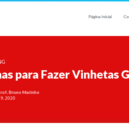
Página Inicial
Co
NG
as para Fazer Vinhetas G
rof. Bruno Marinho
19, 2020