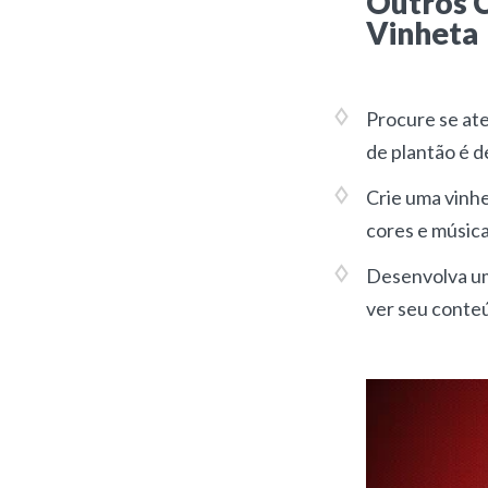
Outros C
Vinheta
Procure se at
de plantão é 
Crie uma vinh
cores e música
Desenvolva uma
ver seu conteú