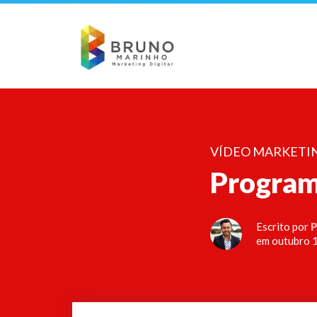
VÍDEO MARKETI
Program
Escrito por
P
em outubro 