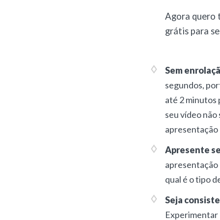
Agora quero t
grátis para s
Sem enrolaçã
segundos, por
até 2 minutos
seu vídeo não 
apresentação 
Apresente se
apresentação d
qual é o tipo 
Seja consist
Experimentar u