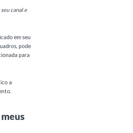
 seu canal e
icado em seu
quadros, pode
cionada para
ico a
ento.
a meus