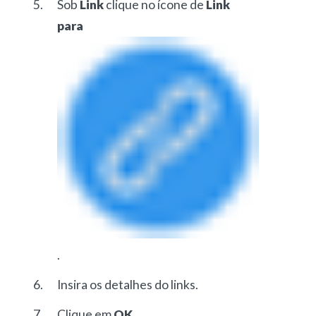
Sob
Link
clique no ícone de
Link
para
.
Insira os detalhes do links.
Clique em
OK
.