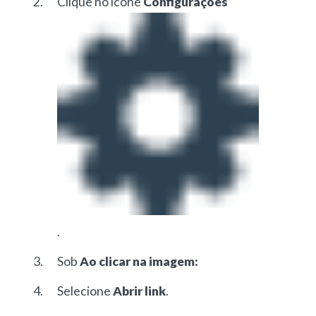
Clique no ícone
Configurações
.
Sob
Ao clicar na imagem:
Selecione
Abrir link
.